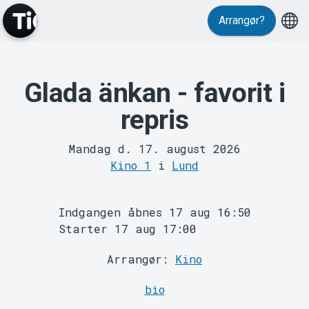
Events
Arrangør?
Glada änkan - favorit i
repris
Mandag d. 17. august 2026
MyTickster
Kino 1
i
Lund
Indgangen åbnes 17 aug 16:50
Starter 17 aug 17:00
Arrangør:
Kino
bio