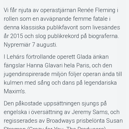
Support
Vi får njuta av operastjärnan Renée Fleming i
rollen som en avväpnande femme fatale i
denna klassiska publikfavorit som livesändes
år 2015 och slog publikrekord på biograferna.
Nypremiär 7 augusti.
I Lehárs förtrollande operett Glada änkan
fängslar Hanna Glavari hela Paris, och den
Om Tickster
jugendinspirerade miljön följer operan ända till
kulmen med sång och dans på legendariska
Maxim's.
Den påkostade uppsättningen sjungs på
engelska i översättning av Jeremy Sams, och
regisserades av Broadways prisbelönta Susan