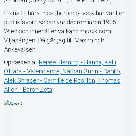
Stroman (Crazy for You, The Producers).
Frans Lehárs mest berömda verk har varit en
publikfavorit sedan världspremiären 1905 i
Wien och innehåller välkänd musik som
Viljasången, Då går jag till Maxim och
Änkevalsen.
Optræden af
Renée Fleming - Hanna, Kelli
O'Hara - Valencienne, Nathan Gunn - Danilo,
Alek Shrader - Camille de Rosillon, Thomas
Allen - Baron Zeta