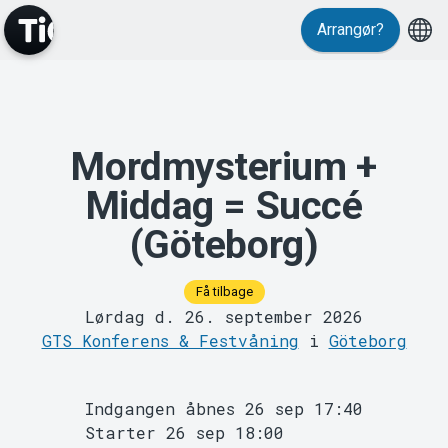
Arrangør?
Events
Mordmysterium +
Middag = Succé
(Göteborg)
Få tilbage
MyTickster
Lørdag d. 26. september 2026
GTS Konferens & Festvåning
i
Göteborg
Indgangen åbnes 26 sep 17:40
Starter 26 sep 18:00