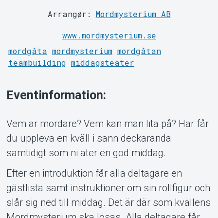
Arrangør:
Mordmysterium AB
www.mordmysterium.se
mordgåta
mordmysterium
mordgåtan
teambuilding
middagsteater
Support
Eventinformation:
Vem är mördare? Vem kan man lita på? Här får
du uppleva en kväll i sann deckaranda
samtidigt som ni äter en god middag.
Efter en introduktion får alla deltagare en
gästlista samt instruktioner om sin rollfigur och
slår sig ned till middag. Det är där som kvällens
Om Tickster
Mordmysterium ska lösas. Alla deltagare får