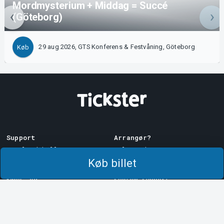
Mordmysterium + Middag = Succé
(Göteborg)
29 aug 2026, GTS Konferens & Festvåning, Göteborg
Køb
Support
Arrangør?
Download billet
Sælg med os!
Køb billet
Support
Log ind på Manager
Købs- og
System Support
leveringsbetingelser
Privatlivspolitik
Om cookies på Tickster