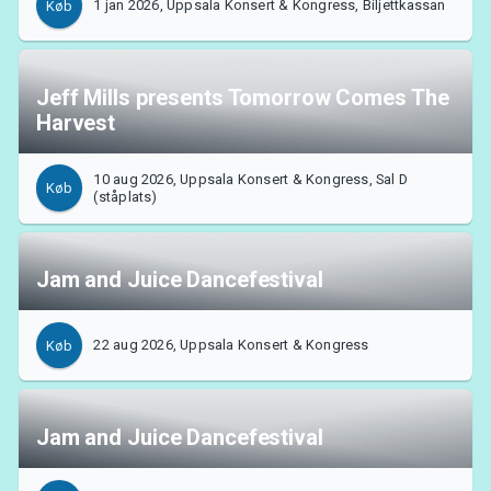
1 jan 2026, Uppsala Konsert & Kongress, Biljettkassan
Køb
MyTickster
Jeff Mills presents Tomorrow Comes The
Harvest
10 aug 2026, Uppsala Konsert & Kongress, Sal D
Køb
(ståplats)
Jam and Juice Dancefestival
22 aug 2026, Uppsala Konsert & Kongress
Køb
Jam and Juice Dancefestival
Support