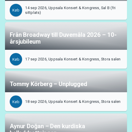
14 sep 2026, Uppsala Konsert & Kongress, Sal B (fri
Køb
sittplats)
Från Broadway till Duvemåla 2026 – 10-
årsjubileum
17 sep 2026, Uppsala Konsert & Kongress, Stora salen
Køb
Tommy Körberg – Unplugged
18 sep 2026, Uppsala Konsert & Kongress, Stora salen
Køb
Aynur Doğan – Den kurdiska