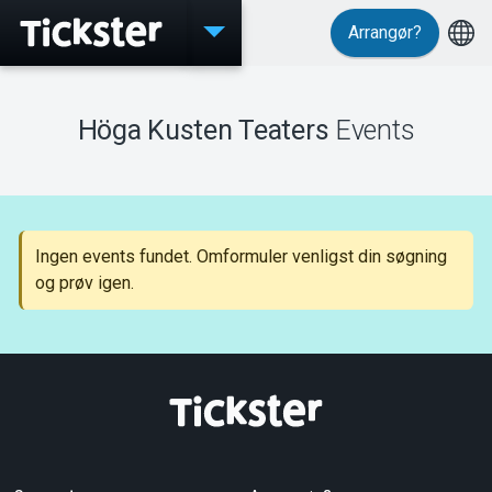
Arrangør?
Events
Höga Kusten Teaters
Events
MyTickster
Ingen events fundet. Omformuler venligst din søgning
og prøv igen.
Support
Om Tickster