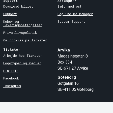
Support
Arrangør?
Download billet
Sælg med os!
Support
Log ind på Manager
Købs- og
System Support
leveringsbetingelser
Privatlivspolitik
Om cookies på Tickster
Tickster
Arvika
Arbejde hos Tickster
Magasinsgatan 8
Box 334
Logotyper og medier
SE-671 27
Arvika
LinkedIn
Göteborg
Facebook
Götgatan 16
Instagram
SE-411 05
Göteborg