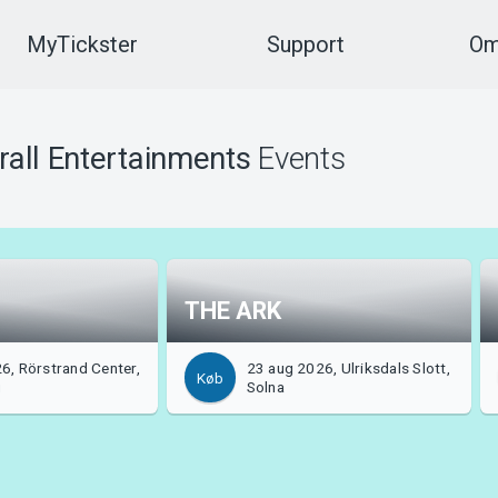
MyTickster
Support
Om
rall Entertainments
Events
THE ARK
6, Rörstrand Center,
23 aug 2026, Ulriksdals Slott,
Køb
g
Solna