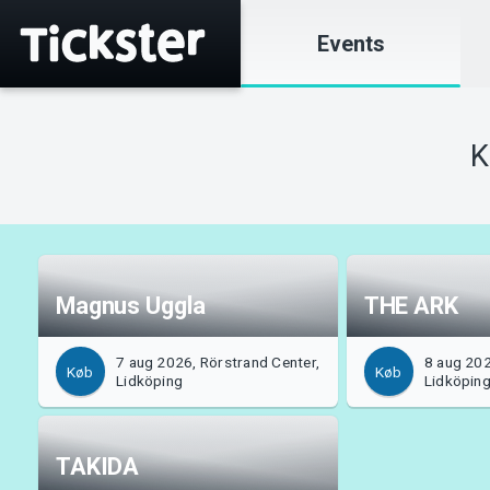
Events
K
Magnus Uggla
THE ARK
7 aug 2026, Rörstrand Center,
8 aug 202
Køb
Køb
Lidköping
Lidköpin
TAKIDA