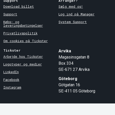
Support
Arrangør?
Download billet
Sælg med os!
Support
Log ind på Manager
Købs- og
System Support
leveringsbetingelser
Privatlivspolitik
Om cookies på Tickster
Tickster
Arvika
Arbejde hos Tickster
Magasinsgatan 8
Box 334
Logotyper og medier
SE-671 27
Arvika
LinkedIn
Göteborg
Facebook
Götgatan 16
Instagram
SE-411 05
Göteborg