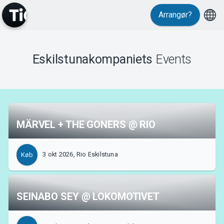
Arrangør?
Events
Eskilstunakompaniets
Events
MÄRVEL + THE GONERS @ RIO
3 okt 2026, Rio Eskilstuna
Køb
MyTickster
SEINABO SEY @ LOKOMOTIVET