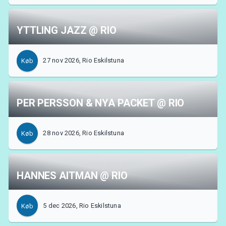
YTTLING JAZZ @ RIO
27 nov 2026, Rio Eskilstuna
Køb
PER PERSSON & NYA PACKET @ RIO
28 nov 2026, Rio Eskilstuna
Køb
HANNES AITMAN @ RIO
5 dec 2026, Rio Eskilstuna
Køb