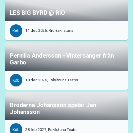
LES BIG BYRD @ RIO
11 dec 2026, Rio Eskilstuna
Køb
Pernilla Andersson - Vintersånger från
Garbo
18 dec 2026, Eskilstuna Teater
Køb
Bröderna Johansson spelar Jan
Johansson
28 feb 2027, Eskilstuna Teater
Køb