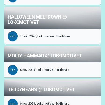
Om Tickster
HALLOWEEN MELTDOWN @
LOKOMOTIVET
30 okt 2026, Lokomotivet, Eskilstuna
Køb
MOLLY HAMMAR @ LOKOMOTIVET
5 nov 2026, Lokomotivet, Eskilstuna
Køb
TEDDYBEARS @ LOKOMOTIVET
6 nov 2026, Lokomotivet, Eskilstuna
Køb