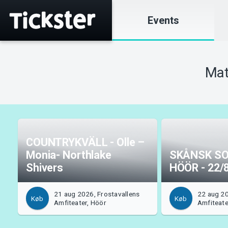
Events
Mat
COUNTRYKVÄLL - Olle –
Monia- Northlake
SKÅNSK S
Shivers
HÖÖR - 22/
21 aug 2026, Frostavallens
22 aug 20
Køb
Køb
Amfiteater, Höör
Amfiteate