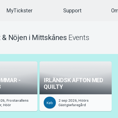
MyTickster
Support
Om
 & Nöjen i Mittskånes
Events
OMMAR -
IRLÄNDSK AFTON MED
8
QUILTY
26, Frostavallens
2 sep 2026, Höörs
Køb
r, Höör
Gästgiwfaregård