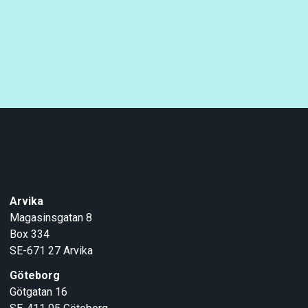
Arvika
Magasinsgatan 8
Box 334
SE-671 27
Arvika
Göteborg
Götgatan 16