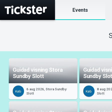
Events
S
Guidad visning Stora
Guidad visn
Sundby Slott
Sundby Slot
6 aug 2026, Stora Sundby
8 aug 202
Køb
Køb
Slott
Slott