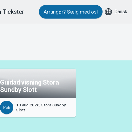
 Tickster
Dansk
Arrangør?
Sælg med os!
Guidad visning Stora
Sundby Slott
13 aug 2026, Stora Sundby
Køb
Slott