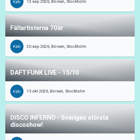
13 sep 2026, Börsen, Stockholm
Køb
Om Tickster
Fältartisterna 70år
20 sep 2026, Börsen, Stockholm
Køb
DAFT FUNK LIVE - 15/10
15 okt 2026, Börsen, Stockholm
Køb
DISCO INFERNO - Sveriges största
discoshow!