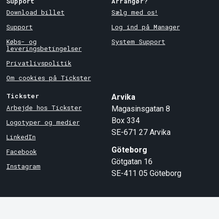
Support
Arrangør?
Download billet
Sælg med os!
Support
Log ind på Manager
Købs- og
System Support
leveringsbetingelser
Privatlivspolitik
Om cookies på Tickster
Tickster
Arvika
Arbejde hos Tickster
Magasinsgatan 8
Box 334
Logotyper og medier
SE-671 27
Arvika
LinkedIn
Göteborg
Facebook
Götgatan 16
Instagram
SE-411 05
Göteborg