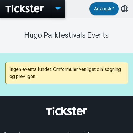
Arrangør?
Events
Hugo Parkfestivals
Events
MyTickster
Ingen events fundet. Omformuler venligst din søgning
og prøv igen.
Support
Om Tickster