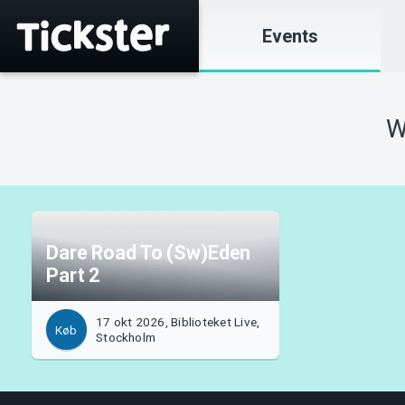
Events
W
Dare Road To (Sw)Eden
Part 2
17 okt 2026, Biblioteket Live,
Køb
Stockholm