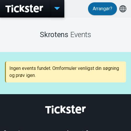
Arrangør?
Events
Skrotens
Events
MyTickster
Ingen events fundet. Omformuler venligst din søgning
og prøv igen.
Support
Om Tickster