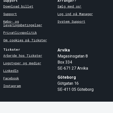
Support
Arrangør?
Download billet
Sælg med os!
Support
Log ind på Manager
Købs- og
System Support
leveringsbetingelser
Privatlivspolitik
Om cookies på Tickster
Tickster
Arvika
Arbejde hos Tickster
Magasinsgatan 8
Box 334
Logotyper og medier
SE-671 27
Arvika
LinkedIn
Göteborg
Facebook
Götgatan 16
Instagram
SE-411 05
Göteborg