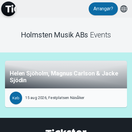
Arrangør?
MyTickster
Holmsten Musik ABs
Events
Support
Helen Sjöholm, Magnus Carlson & Jacke
Sjödin
Om Tickster
15 aug 2026, Festplatsen Näsåker
Køb