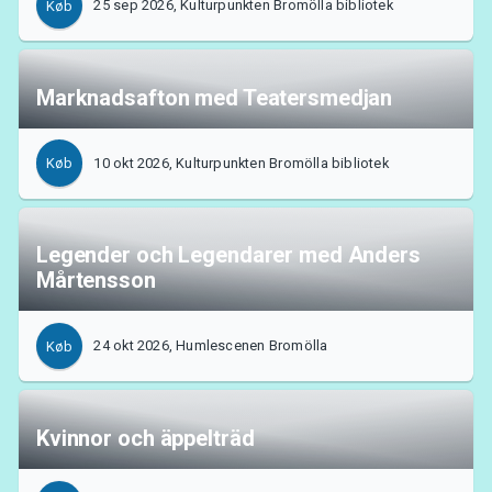
25 sep 2026, Kulturpunkten Bromölla bibliotek
Køb
Marknadsafton med Teatersmedjan
10 okt 2026, Kulturpunkten Bromölla bibliotek
Køb
Om Tickster
Legender och Legendarer med Anders
Mårtensson
24 okt 2026, Humlescenen Bromölla
Køb
Kvinnor och äppelträd