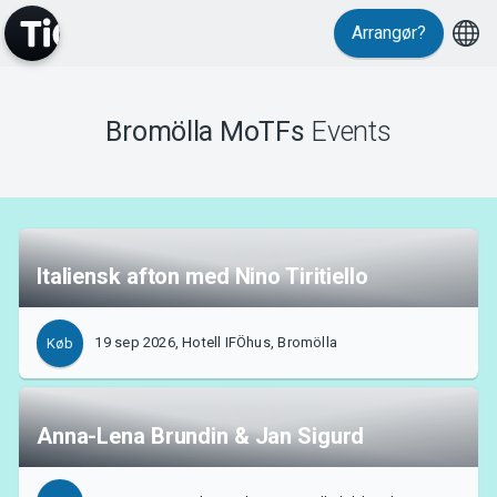
Events
Arrangør?
Bromölla MoTFs
Events
MyTickster
Italiensk afton med Nino Tiritiello
19 sep 2026, Hotell IFÖhus, Bromölla
Køb
Anna-Lena Brundin & Jan Sigurd
Support