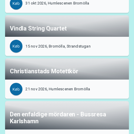
31 okt 2026, Humlescenen Bromölla
Køb
Vindla String Quartet
15 nov 2026, Bromölla, Strandstugan
Køb
Christianstads Motettkör
21 nov 2026, Humlescenen Bromölla
Køb
Den enfaldige mördaren - Bussresa
Karlshamn