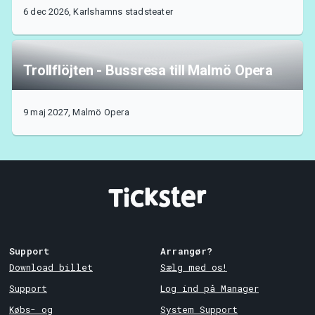
6 dec 2026, Karlshamns stadsteater
Trollflöjten - Bussresa till Malmö Opera
9 maj 2027, Malmö Opera
Support
Arrangør?
Download billet
Sælg med os!
Support
Log ind på Manager
Købs- og
System Support