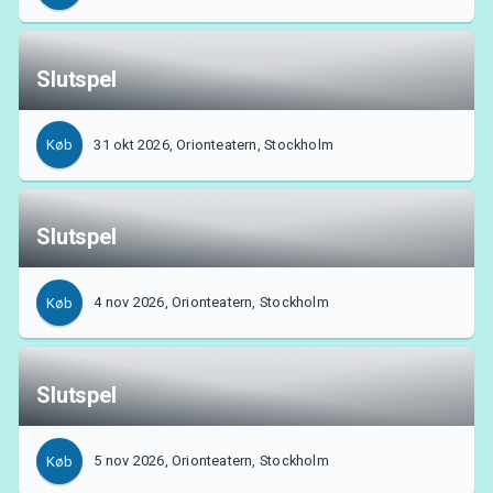
Slutspel
31 okt 2026, Orionteatern, Stockholm
Køb
Slutspel
4 nov 2026, Orionteatern, Stockholm
Køb
Om Tickster
Slutspel
5 nov 2026, Orionteatern, Stockholm
Køb