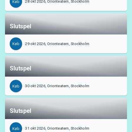
28 okt 2026, Orionteatern, Stockholm
Køb
MyTickster
Slutspel
29 okt 2026, Orionteatern, Stockholm
Køb
Slutspel
30 okt 2026, Orionteatern, Stockholm
Køb
Slutspel
Support
31 okt 2026, Orionteatern, Stockholm
Køb