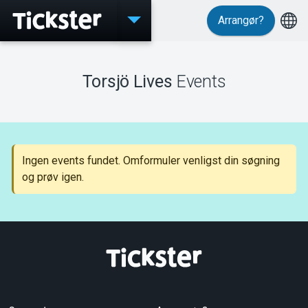
Arrangør?
Events
Torsjö Lives
Events
MyTickster
Ingen events fundet. Omformuler venligst din søgning
og prøv igen.
Support
Om Tickster