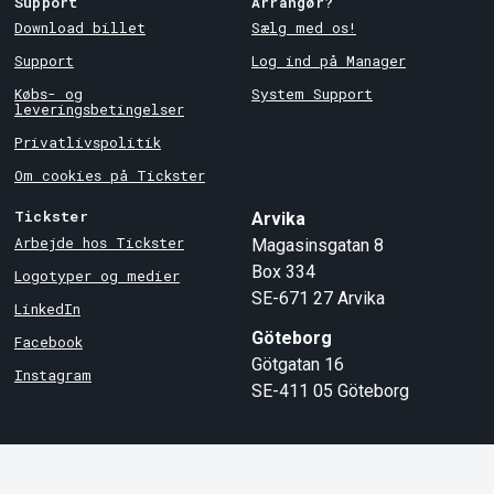
Support
Arrangør?
Download billet
Sælg med os!
Support
Log ind på Manager
Købs- og
System Support
leveringsbetingelser
Privatlivspolitik
Om cookies på Tickster
Tickster
Arvika
Arbejde hos Tickster
Magasinsgatan 8
Box 334
Logotyper og medier
SE-671 27
Arvika
LinkedIn
Göteborg
Facebook
Götgatan 16
Instagram
SE-411 05
Göteborg