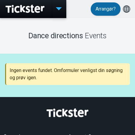
Arrangør?
Events
Dance directions
Events
MyTickster
Ingen events fundet. Omformuler venligst din søgning
og prøv igen.
Support
Om Tickster