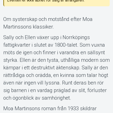
Eventen er ikke åbnet for salg af arrangøren.
Support
Om systerskap och motstånd efter Moa
Martinssons klassiker.
Sally och Ellen växer upp i Norrköpings
fattigkvarter i slutet av 1800-talet. Som vuxna
möts de igen och finner i varandra en sällsynt
styrka. Ellen är den tysta, uthålliga modern som
kämpar i ett destruktivt äktenskap. Sally är den
Om Tickster
rättrådiga och orädda, en kvinna som talar högt
även när ingen vill lyssna. Runt deras ben rör
sig barnen i en vardag präglad av slit, förluster
och ögonblick av samhörighet.
Moa Martinsons roman från 1933 skildrar