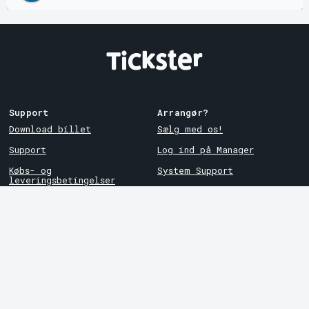
Support
Arrangør?
Download billet
Sælg med os!
Support
Log ind på Manager
Købs- og
System Support
leveringsbetingelser
Privatlivspolitik
Om cookies på Tickster
Tickster
Arvika
Arbejde hos Tickster
Magasinsgatan 8
Box 334
Logotyper og medier
SE-671 27
Arvika
LinkedIn