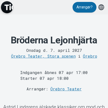
Arrangør?
Bröderna Lejonhjärta
MyTickster
Onsdag d. 7. april 2027
Örebro Teater, Stora scenen
i
Örebro
Indgangen åbnes 07 apr 17:00
Starter 07 apr 18:00
Support
Arrangør:
Örebro Teater
Astrid Lindgrens älskade klassiker om mod och