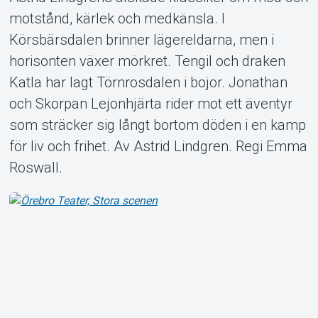
motstånd, kärlek och medkänsla. I
Körsbärsdalen brinner lägereldarna, men i
horisonten växer mörkret. Tengil och draken
Om Tickster
Katla har lagt Törnrosdalen i bojor. Jonathan
och Skorpan Lejonhjärta rider mot ett äventyr
som sträcker sig långt bortom döden i en kamp
för liv och frihet. Av Astrid Lindgren. Regi Emma
Roswall.