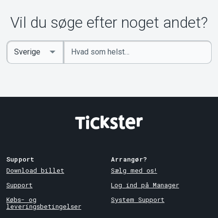
Vil du søge efter noget andet?
Indtast
Select
søgeord
Country
Support
Arrangør?
Download billet
Sælg med os!
Support
Log ind på Manager
Købs- og
System Support
leveringsbetingelser