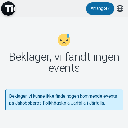
Arrangør?
MyTickster
Beklager, vi fandt ingen
Support
events
Beklager, vi kunne ikke finde nogen kommende events
Om Tickster
på Jakobsbergs Folkhögskola Järfälla i Järfälla.