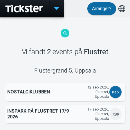
Arrangør?
Events
Vi fandt
2
events
på
Flustret
MyTickster
Flustergränd 5
,
Uppsala
12 sep 2026,
NOSTALGIKLUBBEN
Flustret,
Køb
Support
Uppsala
17 sep 2026,
INSPARK PÅ FLUSTRET 17/9
Flustret,
Køb
2026
Uppsala