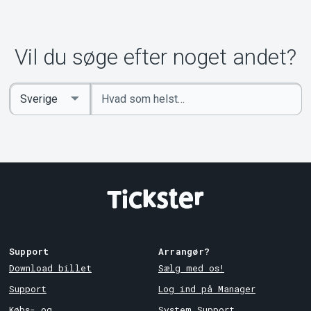
Om Tickster
Vil du søge efter noget andet?
Indtast
Select
søgeord
Country
Support
Arrangør?
Download billet
Sælg med os!
Support
Log ind på Manager
Købs- og
System Support