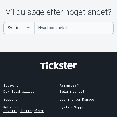
Om Tickster
Vil du søge efter noget andet?
Indtast
Select
søgeord
Country
Support
Arrangør?
Download billet
Sælg med os!
Support
Log ind på Manager
Købs- og
System Support
leveringsbetingelser