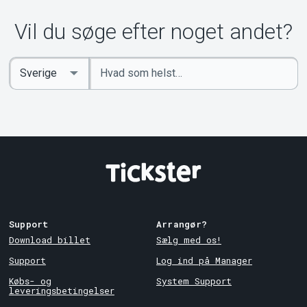
Om Tickster
Vil du søge efter noget andet?
Indtast
Select
søgeord
Country
Support
Arrangør?
Download billet
Sælg med os!
Support
Log ind på Manager
Købs- og
System Support
leveringsbetingelser