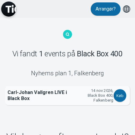
Arrangør?
MyTickster
Vi fandt
1
events
på
Black Box 400
Support
Nyhems plan 1
,
Falkenberg
14 nov 2026,
Carl-Johan Vallgren LIVE i
Black Box 400,
Køb
Black Box
Falkenberg
Om Tickster