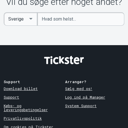
Vil du søge efter noget andet?
Indtast
Select
søgeord
Country
Support
Arrangør?
Download billet
Sælg med os!
Support
Log ind på Manager
Købs- og
System Support
leveringsbetingelser
Privatlivspolitik
Om cookies på Tickster