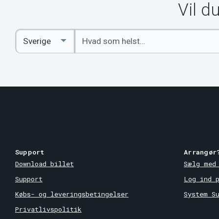
Vil d
Indtast
Select
søgeord
Country
Support
Arrangør
Download billet
Sælg med
Support
Log ind 
Købs- og leveringsbetingelser
System S
Privatlivspolitik