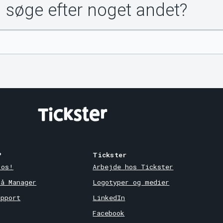
u søge efter noget andet?
?
Tickster
 os!
Arbejde hos Tickster
på Manager
Logotyper og medier
upport
LinkedIn
Facebook