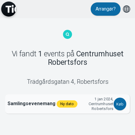
Arrangør?
MyTickster
Vi fandt
1
events
på
Centrumhuset
Robertsfors
Support
Trädgårdsgatan 4
,
Robertsfors
1 jan 2024,
Samlingsevenemang
Ny dato
Centrumhuset
Køb
Om Tickster
Robertsfors