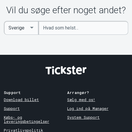
Vil du søge efter noget andet?
Indtast
Select
søgeord
Country
Support
Arrangør?
Download billet
Sælg med os!
Support
Log ind på Manager
Købs- og
System Support
leveringsbetingelser
Privatlivspolitik