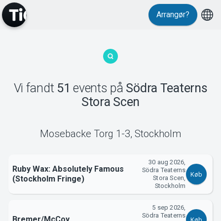
Events
Arrangør?
Vi fandt
51
events
på
Södra Teaterns
Stora Scen
MyTickster
Mosebacke Torg 1-3
,
Stockholm
30 aug 2026,
Ruby Wax: Absolutely Famous
Södra Teaterns
Køb
(Stockholm Fringe)
Stora Scen,
Stockholm
5 sep 2026,
Södra Teaterns
Bremer/McCoy
Køb