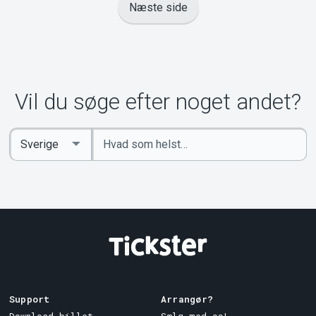
Næste side
Vil du søge efter noget andet?
Indtast
Select
søgeord
Country
Support
Arrangør?
Download billet
Sælg med os!