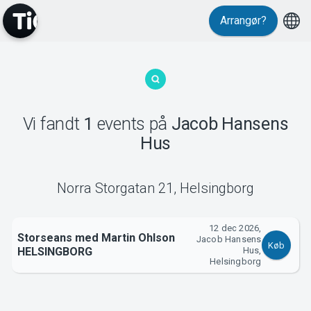
Arrangør?
MyTickster
Vi fandt
1
events
på
Jacob Hansens
Hus
Support
Norra Storgatan 21
,
Helsingborg
12 dec 2026,
Storseans med Martin Ohlson
Jacob Hansens
Om Tickster
Køb
HELSINGBORG
Hus,
Helsingborg