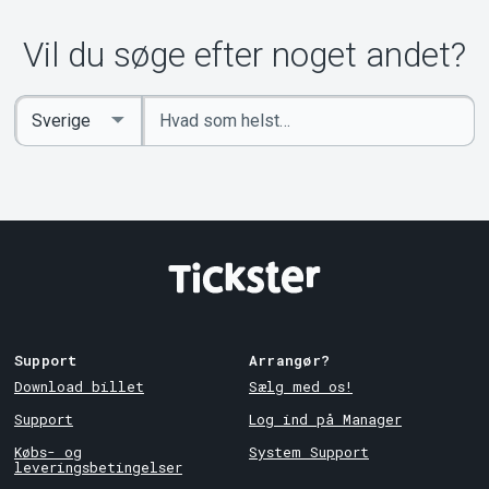
Vil du søge efter noget andet?
Indtast
Select
søgeord
Country
Support
Arrangør?
Download billet
Sælg med os!
Support
Log ind på Manager
Købs- og
System Support
leveringsbetingelser