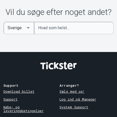
Vil du søge efter noget andet?
Indtast
Select
søgeord
Country
Support
Arrangør?
Download billet
Sælg med os!
Support
Log ind på Manager
Købs- og
System Support
leveringsbetingelser