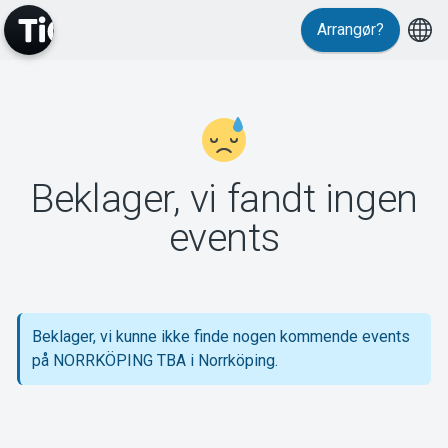
Arrangør?
MyTickster
Beklager, vi fandt ingen
Support
events
Beklager, vi kunne ikke finde nogen kommende events
Om Tickster
på NORRKÖPING TBA i Norrköping.