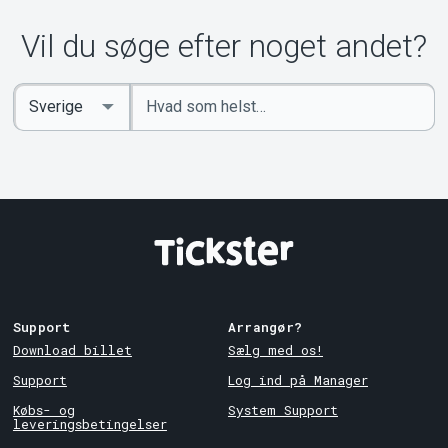
Vil du søge efter noget andet?
Indtast
Select
søgeord
Country
Support
Arrangør?
Download billet
Sælg med os!
Support
Log ind på Manager
Købs- og
System Support
leveringsbetingelser