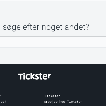
u søge efter noget andet?
?
Tickster
 os!
Arbejde hos Tickster