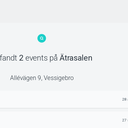
 fandt
2
events
på
Ätrasalen
Allévägen 9
,
Vessigebro
28 
27 