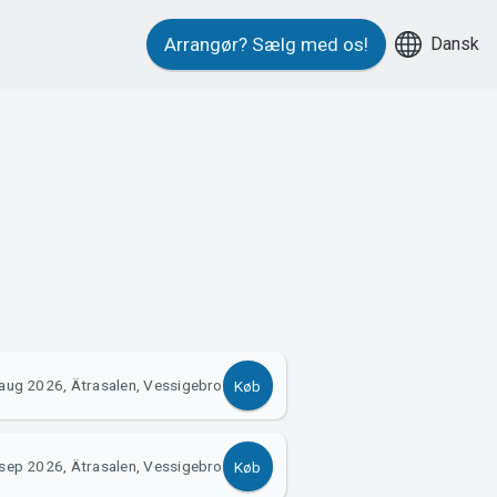
Dansk
Arrangør?
Sælg med os!
aug 2026, Ätrasalen, Vessigebro
Køb
sep 2026, Ätrasalen, Vessigebro
Køb