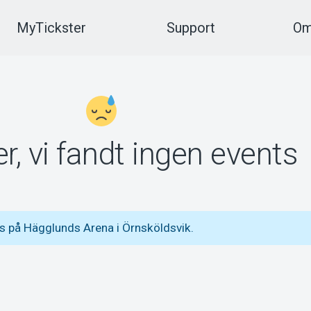
MyTickster
Support
Om
r, vi fandt ingen events
s på Hägglunds Arena i Örnsköldsvik.