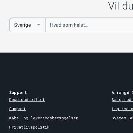
Vil d
Indtast
Select
søgeord
Country
Support
Arrangør
Download billet
Sælg med
Support
Log ind 
Købs- og leveringsbetingelser
System S
Privatlivspolitik