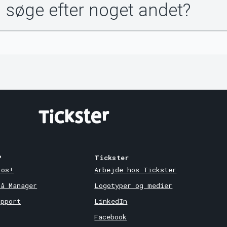
u søge efter noget andet?
?
Tickster
 os!
Arbejde hos Tickster
på Manager
Logotyper og medier
upport
LinkedIn
Facebook