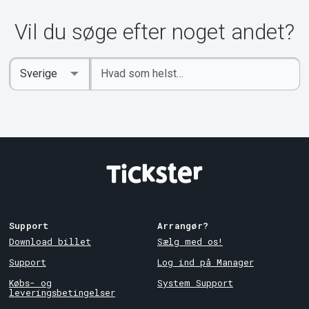
Vil du søge efter noget andet?
Indtast
Select
søgeord
Country
Support
Arrangør?
Download billet
Sælg med os!
Support
Log ind på Manager
Købs- og
System Support
leveringsbetingelser