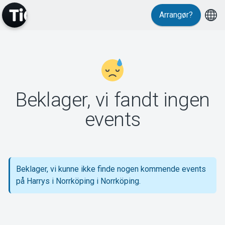
Arrangør?
MyTickster
Beklager, vi fandt ingen
Support
events
Beklager, vi kunne ikke finde nogen kommende events
Om Tickster
på Harrys i Norrköping i Norrköping.