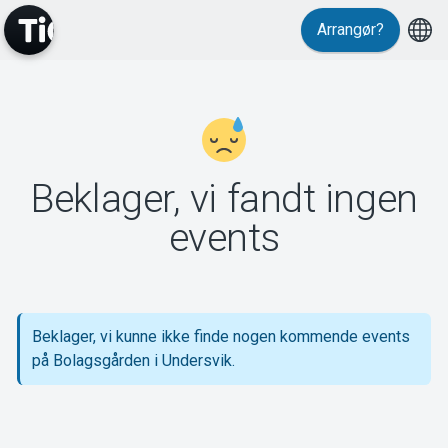
Arrangør?
MyTickster
Beklager, vi fandt ingen
Support
events
Beklager, vi kunne ikke finde nogen kommende events
Om Tickster
på Bolagsgården i Undersvik.