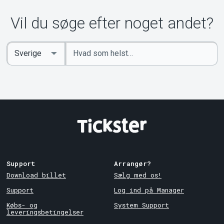
Vil du søge efter noget andet?
Indtast
Select
søgeord
Country
Support
Arrangør?
Download billet
Sælg med os!
Support
Log ind på Manager
Købs- og
System Support
leveringsbetingelser