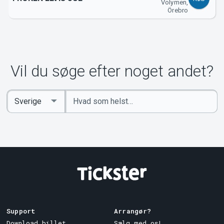
Volymen,
Örebro
Vil du søge efter noget andet?
Indtast
Select
søgeord
Country
Support
Arrangør?
Download billet
Sælg med os!