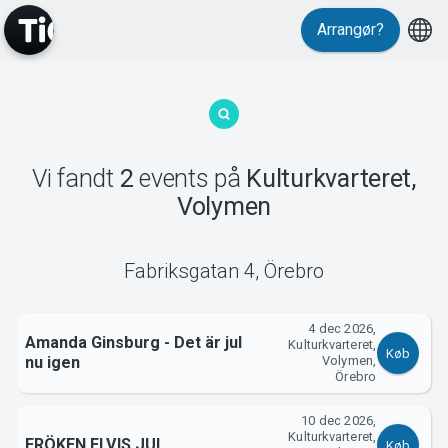
Arrangør?
MyTickster
Vi fandt
2
events
på
Kulturkvarteret,
Volymen
Support
Fabriksgatan 4
,
Örebro
4 dec 2026,
Amanda Ginsburg - Det är jul
Kulturkvarteret,
Køb
nu igen
Volymen,
Örebro
Om Tickster
10 dec 2026,
Kulturkvarteret,
FRÖKEN ELVIS JUL
Køb