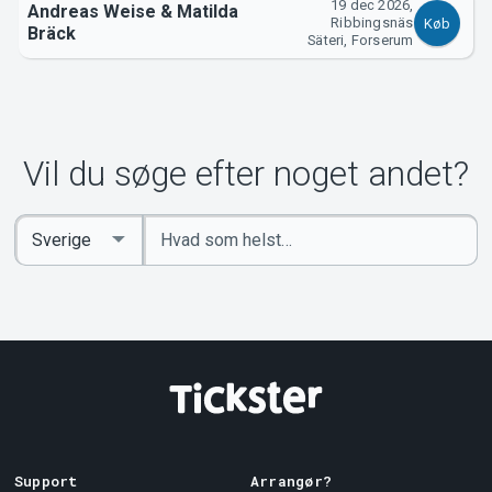
19 dec 2026,
Andreas Weise & Matilda
Ribbingsnäs
Køb
Bräck
Säteri, Forserum
Vil du søge efter noget andet?
Indtast
Select
søgeord
Country
Support
Arrangør?