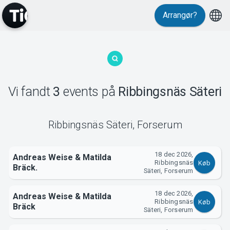
Arrangør?
MyTickster
Vi fandt
3
events
på
Ribbingsnäs Säteri
Ribbingsnäs Säteri
,
Forserum
Support
18 dec 2026,
Andreas Weise & Matilda
Ribbingsnäs
Køb
Bräck.
Säteri, Forserum
18 dec 2026,
Andreas Weise & Matilda
Om Tickster
Ribbingsnäs
Køb
Bräck
Säteri, Forserum