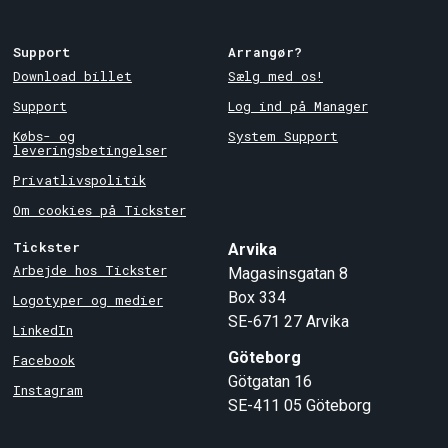
Support
Arrangør?
Download billet
Sælg med os!
Support
Log ind på Manager
Købs- og
System Support
leveringsbetingelser
Privatlivspolitik
Om cookies på Tickster
Tickster
Arvika
Arbejde hos Tickster
Magasinsgatan 8
Box 334
Logotyper og medier
SE-671 27
Arvika
LinkedIn
Göteborg
Facebook
Götgatan 16
Instagram
SE-411 05
Göteborg