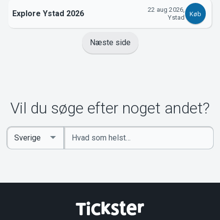
22 aug 2026,
Explore Ystad 2026
Køb
Ystad
Næste side
Vil du søge efter noget andet?
Indtast
Select
søgeord
Country