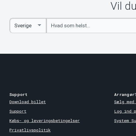
Vil d
Indtast
Select
søgeord
Country
Support
Arrangør
Download billet
Sælg med
Support
Log ind 
Købs- og leveringsbetingelser
System S
Privatlivspolitik