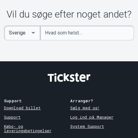
Vil du søge efter noget andet?
Indtast
Select
søgeord
Country
Support
Arrangør?
Download billet
Sælg med os!
Support
Log ind på Manager
Købs- og
System Support
leveringsbetingelser