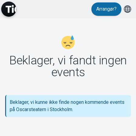
Arrangør?
MyTickster
Beklager, vi fandt ingen
Support
events
Beklager, vi kunne ikke finde nogen kommende events
Om Tickster
på Oscarsteatern i Stockholm.