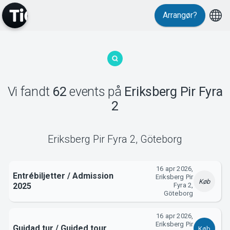
Events
Arrangør?
Vi fandt
62
events
på
Eriksberg Pir Fyra
2
MyTickster
Eriksberg Pir Fyra 2
,
Göteborg
16 apr 2026,
Entrébiljetter / Admission
Eriksberg Pir
Køb
2025
Fyra 2,
Göteborg
16 apr 2026,
Eriksberg Pir
Guidad tur / Guided tour
Køb