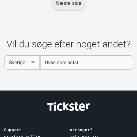
Næste side
Vil du søge efter noget andet?
Indtast
Select
søgeord
Country
Support
Arrangør?
Download billet
Sælg med os!