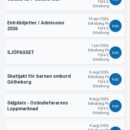
Fyra 2,
Göteborg
Support
16 apr 2026,
Entrébiljetter / Admission
Eriksberg Pir
Køb
2026
Fyra 2,
Göteborg
1 jun 2026,
Eriksberg Pir
SJÖPASSET
Køb
Fyra 2,
Göteborg
6 aug 2026,
Skattjakt för barnen ombord
Eriksberg Pir
Køb
Götheborg
Fyra 2,
Göteborg
Om Tickster
8 aug 2026,
Säljplats - Ostindiefararens
Eriksberg Pir
Køb
Loppmarknad
Fyra 2,
Göteborg
9 aug 2026,