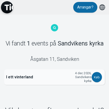
Arrangør?
MyTickster
Vi fandt
1
events
på
Sandvikens kyrka
Support
Åsgatan 11
,
Sandviken
4 dec 2026,
I ett vinterland
Sandvikens
Køb
kyrka
Om Tickster