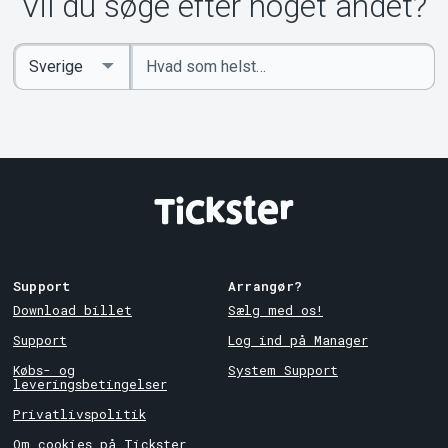
Vil du søge efter noget andet?
Indtast
Select
søgeord
Country
Support
Arrangør?
Download billet
Sælg med os!
Support
Log ind på Manager
Købs- og
System Support
leveringsbetingelser
Privatlivspolitik
Om cookies på Tickster