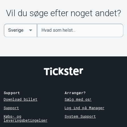
Vil du søge efter noget andet?
Indtast
Select
søgeord
Country
Support
Arrangør?
Download billet
Sælg med os!
Support
Log ind på Manager
Købs- og
System Support
leveringsbetingelser