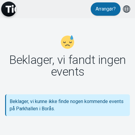
Arrangør?
MyTickster
Beklager, vi fandt ingen
Support
events
Beklager, vi kunne ikke finde nogen kommende events
Om Tickster
på Parkhallen i Borås.