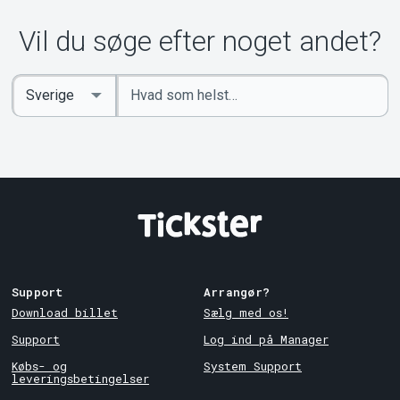
Om Tickster
Vil du søge efter noget andet?
Indtast
Select
søgeord
Country
Support
Arrangør?
Download billet
Sælg med os!
Support
Log ind på Manager
Købs- og
System Support
leveringsbetingelser