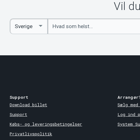
Vil d
Indtast
Select
søgeord
Country
Support
Arrangør
Download billet
Sælg med
Support
Log ind 
Købs- og leveringsbetingelser
System S
Privatlivspolitik