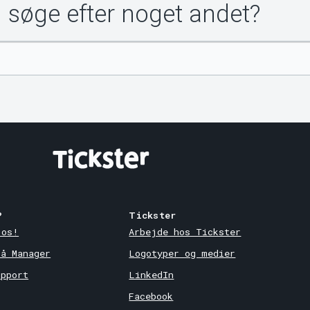
u søge efter noget andet?
?
Tickster
 os!
Arbejde hos Tickster
på Manager
Logotyper og medier
upport
LinkedIn
Facebook