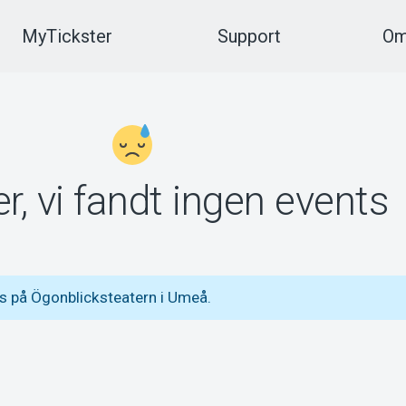
MyTickster
Support
Om
r, vi fandt ingen events
s på Ögonblicksteatern i Umeå.