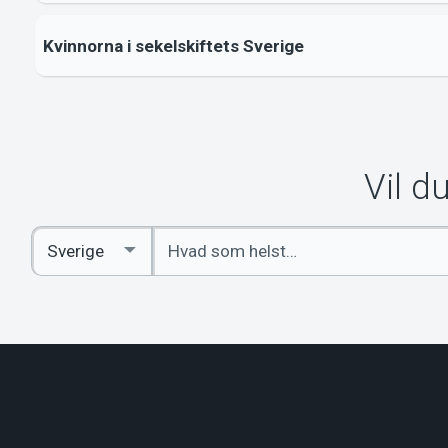
Kvinnorna i sekelskiftets Sverige
Vil d
Indtast
Select
søgeord
Country