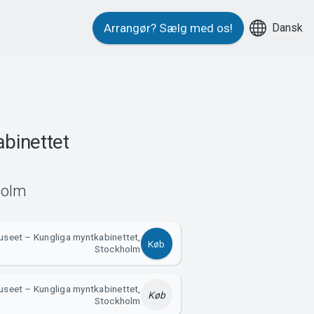
Dansk
Arrangør?
Sælg med os!
binettet
holm
seet – Kungliga myntkabinettet,
Køb
Stockholm
seet – Kungliga myntkabinettet,
Køb
Stockholm