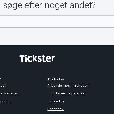
u søge efter noget andet?
?
Tickster
 os!
Arbejde hos Tickster
på Manager
Logotyper og medier
upport
LinkedIn
Facebook