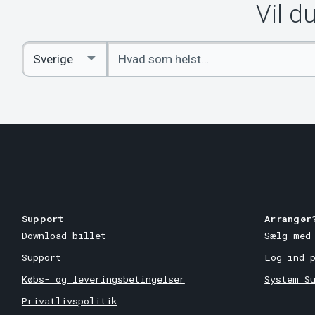
Vil d
Indtast
Select
søgeord
Country
Support
Arrangør
Download billet
Sælg med
Support
Log ind 
Købs- og leveringsbetingelser
System S
Privatlivspolitik