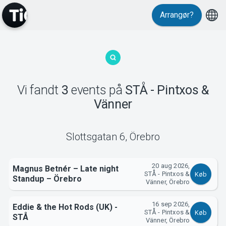
Arrangør?
MyTickster
Vi fandt
3
events
på
STÅ - Pintxos &
Vänner
Support
Slottsgatan 6
,
Örebro
20 aug 2026,
Magnus Betnér – Late night
STÅ - Pintxos &
Køb
Standup – Örebro
Vänner, Örebro
Om Tickster
16 sep 2026,
Eddie & the Hot Rods (UK) -
STÅ - Pintxos &
Køb
STÅ
Vänner, Örebro