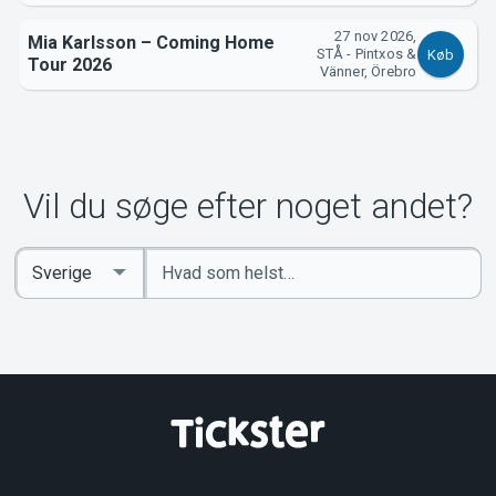
27 nov 2026,
Mia Karlsson – Coming Home
STÅ - Pintxos &
Køb
Tour 2026
Vänner, Örebro
Vil du søge efter noget andet?
Indtast
Select
søgeord
Country