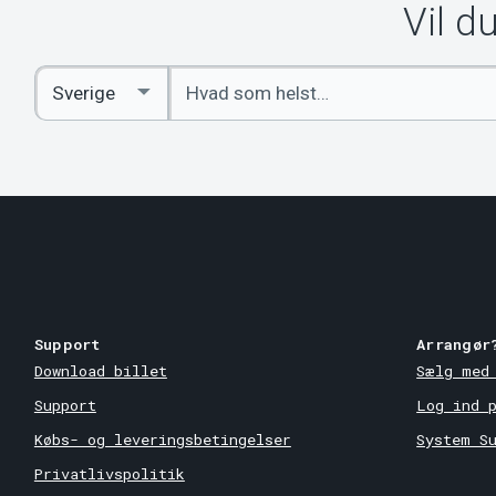
Vil d
Indtast
Select
søgeord
Country
Support
Arrangør
Download billet
Sælg med
Support
Log ind 
Købs- og leveringsbetingelser
System S
Privatlivspolitik