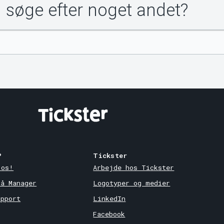
u søge efter noget andet?
?
Tickster
 os!
Arbejde hos Tickster
på Manager
Logotyper og medier
upport
LinkedIn
Facebook