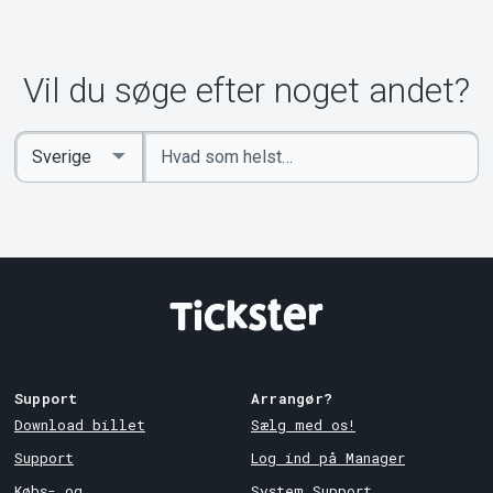
Om Tickster
Vil du søge efter noget andet?
Indtast
Select
søgeord
Country
Support
Arrangør?
Download billet
Sælg med os!
Support
Log ind på Manager
Købs- og
System Support