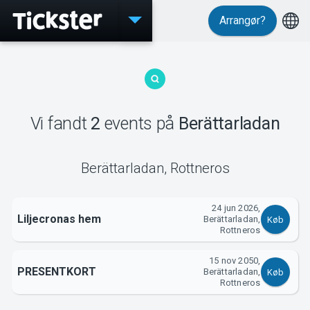
Arrangør?
Events
Vi fandt
2
events
på
Berättarladan
MyTickster
Berättarladan
,
Rottneros
24 jun 2026,
Liljecronas hem
Berättarladan,
Køb
Support
Rottneros
15 nov 2050,
PRESENTKORT
Berättarladan,
Køb
Rottneros